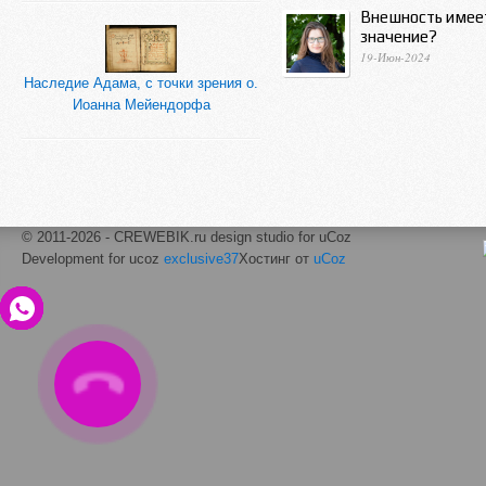
Внешность имее
значение?
19-Июн-2024
Наследие Адама, с точки зрения о.
Иоанна Мейендорфа
© 2011-2026 - CREWEBIK.ru design studio for uCoz
Development for ucoz
exclusive37
Хостинг от
uCoz
ЗАКАЗАТЬ
ЗВОНОК