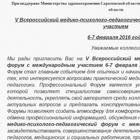
При поддержке Министерства здравоохранения Саратовской области
области
V
Всероссийский медико-психолого
-педагогиче
участием
6-7 февраля 2016 го
Уважаемые коллеги
Мы рады пригласить Вас на
V
Всероссийский ме
форум с международным участием 6-7 февраля 2
Форум стал главным событием для опытных и начин
тех, кто интересуется вопросами практической меди
педагогики. Профессиональный Форум является у
которой позволяет специалистам самосоверше
деятельность, укреплять свой авторитет среди колл
актуальных вопросов и предлагать конструктивн
Форумы позволяют создать атмосферу для комфортно
обмена профессиональной информацией, обсуждения 
медико-психолого
-педагогический форум с ме
засвидетельствов
ать совершенствовани
е деятельно
педагогов, медицинских и социальных работников, пр