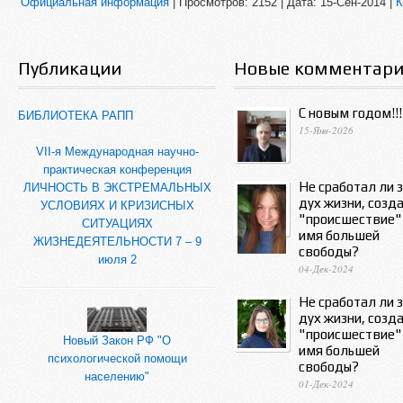
Официальная информация
|
Просмотров:
2152
|
Дата:
15-Сен-2014
|
К
Публикации
Новые комментар
С новым годом!!!
БИБЛИОТЕКА РАПП
15-Янв-2026
VII-я Международная научно-
практическая конференция
Не сработал ли 
ЛИЧНОСТЬ В ЭКСТРЕМАЛЬНЫХ
дух жизни, созд
УСЛОВИЯХ И КРИЗИСНЫХ
"происшествие"
СИТУАЦИЯХ
имя большей
ЖИЗНЕДЕЯТЕЛЬНОСТИ 7 – 9
свободы?
июля 2
04-Дек-2024
Не сработал ли 
дух жизни, созд
"происшествие"
Новый Закон РФ "О
имя большей
психологической помощи
свободы?
населению"
01-Дек-2024