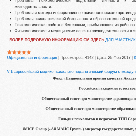
Проблемы психологической подготовки личности к э
жизнедеятельности.
Проблемы и методы информационно-психологического противоде
Проблемы психологической безопасности образовательной сред
Психологическая работа с беженцами, прибывающих из районов 
Физиологические и медицинские аспекты жизнедеятельности в 
БОЛЕЕ ПОДРОБНУЮ ИНФОРМАЦИЮ СМ.ЗДЕСЬ
ДЛЯ УЧАСТНИ
Официальная информация
|
Просмотров:
4142
|
Дата:
25-Фев-2017
|
К
V Всероссийский медико-психолого-педагогический форум с между
Фонд «Национальная премия качества Академ
Российская академия естествоз
Общественный совет при министерстве здравоохран
Общественный совет при министерстве образован
Гильдия психологов и педагогов ТПП Сар
iMICE
Group
(«Ай МАЙС Групп») оператор государственных, 