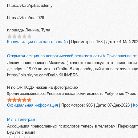
https://vk.ru/rpikacademy
https://vk.ru/rda2026
площадь Ленина, Тула
Консультации психолога онлайн
|
Просмотров:
168
|
Дата:
01-Май-20
Открытая лекция по невротической религиозности // Приглашен
Лекция священника о.Максима (Ткаченко) на факультете психологии 
декабря в 19-00 по мск. в Скайп. Вход свободный для всех желающи
https://join.skype.com/DmLvKiUNvER6
И по QR КОДУ нажав на фотографию
#религиозныйневроз #невротическаярелигиозность #обучение #хрис
Официальная информация
|
Просмотров:
905
|
Дата:
07-Дек-2023
|
Ко
Мы в телеграм
Ассоциация православных психологов теперь в телеграм! Переходите 
Будьте с нами!