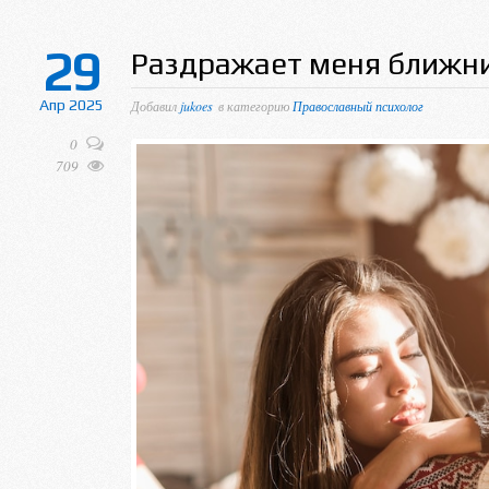
29
Раздражает меня ближн
Апр 2025
Добавил
jukoes
в категорию
Православный психолог
0
709