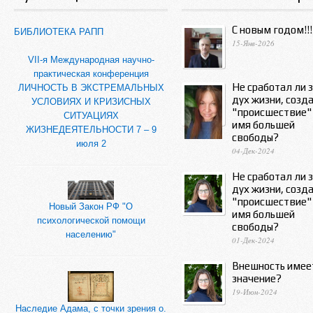
С новым годом!!!
БИБЛИОТЕКА РАПП
15-Янв-2026
VII-я Международная научно-
практическая конференция
Не сработал ли 
ЛИЧНОСТЬ В ЭКСТРЕМАЛЬНЫХ
дух жизни, созд
УСЛОВИЯХ И КРИЗИСНЫХ
"происшествие"
СИТУАЦИЯХ
имя большей
ЖИЗНЕДЕЯТЕЛЬНОСТИ 7 – 9
свободы?
июля 2
04-Дек-2024
Не сработал ли 
дух жизни, созд
"происшествие"
Новый Закон РФ "О
имя большей
психологической помощи
свободы?
населению"
01-Дек-2024
Внешность имее
значение?
19-Июн-2024
Наследие Адама, с точки зрения о.