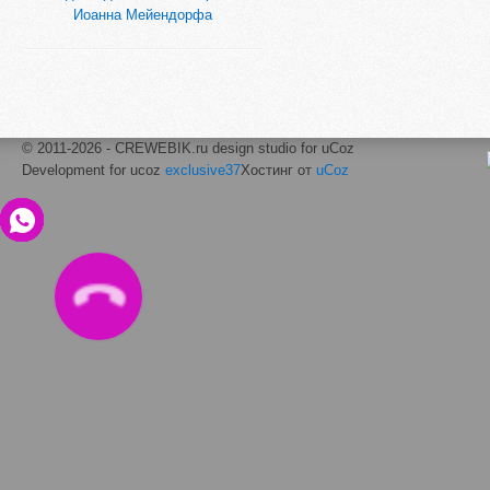
Иоанна Мейендорфа
© 2011-2026 - CREWEBIK.ru design studio for uCoz
Development for ucoz
exclusive37
Хостинг от
uCoz
ЗАКАЗАТЬ
ЗВОНОК