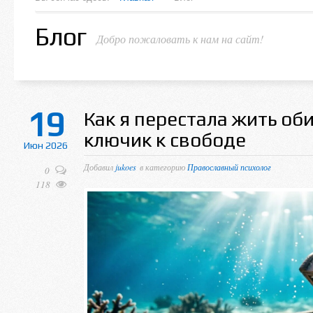
Блог
Добро пожаловать к нам на сайт!
19
Как я перестала жить об
ключик к свободе
Июн 2026
Добавил
jukoes
в категорию
Православный психолог
0
118