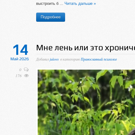
выстроить б
...
Читать дальше »
Подробнее
14
Мне лень или это хронич
Май 2026
Добавил
jukoes
в категорию
Православный психолог
0
176