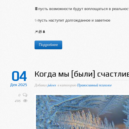
🍫пусть возможности будут воплощаться в реальнос
✨пусть наступит долгожданное и заветное
🎆🎁🌲
Подробнее
04
Когда мы [были] счастли
Дек 2025
Добавил
jukoes
в категорию
Православный психолог
0
496