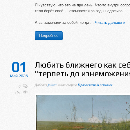
Я чувствую, что это не про лень. Что-то внутри соп
тело берёт своё — отсыпается за годы недосыпа.
А вы замечали за собой: когда
...
Читать дальше »
Подробнее
01
Любить ближнего как себ
"терпеть до изнеможени
Май 2026
Добавил
jukoes
в категорию
Православный психолог
0
161