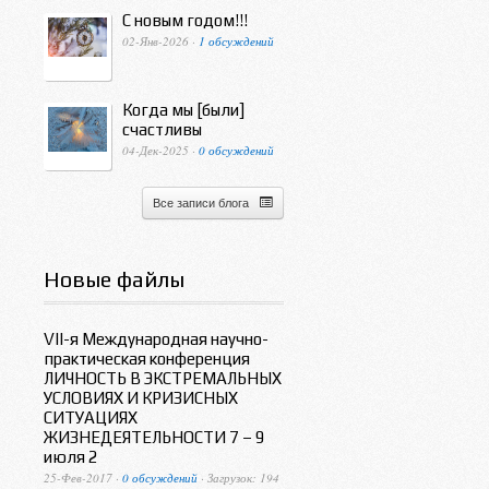
С новым годом!!!
02-Янв-2026 ·
1 обсуждений
Когда мы [были]
счастливы
04-Дек-2025 ·
0 обсуждений
Все записи блога
Новые файлы
VII-я Международная научно-
практическая конференция
ЛИЧНОСТЬ В ЭКСТРЕМАЛЬНЫХ
УСЛОВИЯХ И КРИЗИСНЫХ
СИТУАЦИЯХ
ЖИЗНЕДЕЯТЕЛЬНОСТИ 7 – 9
июля 2
25-Фев-2017 ·
0 обсуждений
· Загрузок: 194