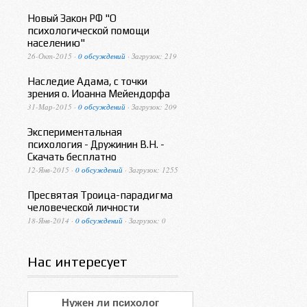
Новый Закон РФ "О
психологической помощи
населению"
26-Окт-2015 ·
0 обсуждений
· Загрузок: 219
Наследие Адама, с точки
зрения о. Иоанна Мейендорфа
31-Мар-2015 ·
0 обсуждений
· Загрузок: 209
Экспериментальная
психология - Дружинин В.Н. -
Скачать бесплатно
12-Янв-2015 ·
0 обсуждений
· Загрузок: 1255
Пресвятая Троица-парадигма
человеческой личности
18-Янв-2014 ·
0 обсуждений
· Загрузок: 0
Нас интересует
Нужен ли психолог