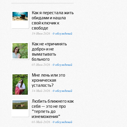
Как я перестала жить
обидами и нашла
свой ключик к
свободе
19-Июн-2026 ·
0 обсуждений
Как не «причинять
добро» и не
выматывать
больного
05-Июн-2026 ·
0 обсуждений
Мне лень или это
хроническая
усталость?
14-Май-2026 ·
0 обсуждений
Любить ближнего как
себя — это не про
"терпеть до
изнеможения"
01-Май-2026 ·
0 обсуждений