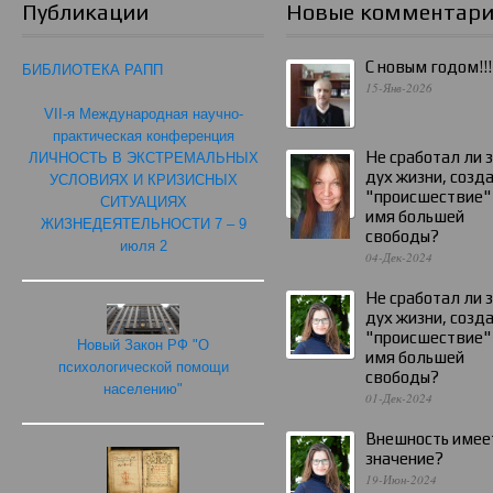
Публикации
Новые комментар
С новым годом!!!
БИБЛИОТЕКА РАПП
15-Янв-2026
VII-я Международная научно-
практическая конференция
Не сработал ли 
ЛИЧНОСТЬ В ЭКСТРЕМАЛЬНЫХ
дух жизни, созд
УСЛОВИЯХ И КРИЗИСНЫХ
"происшествие"
СИТУАЦИЯХ
имя большей
ЖИЗНЕДЕЯТЕЛЬНОСТИ 7 – 9
свободы?
июля 2
04-Дек-2024
Не сработал ли 
дух жизни, созд
"происшествие"
Новый Закон РФ "О
имя большей
психологической помощи
свободы?
населению"
01-Дек-2024
Внешность имее
значение?
19-Июн-2024