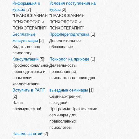
Информация о
Условия поступления на
курсах
[7]
курсы
[2]
"ПРАВОСЛАВНАЯ
"ПРАВОСЛАВНАЯ
ПСИХОЛОГИЯ и
ПСИХОЛОГИЯ и
ПСИХОТЕРАПИЯ"
ПСИХОТЕРАПИЯ"
Бесплатные
Профпереподготовка
[1]
консультации
[3]
Дополнительное
Задать вопрос
образование
психологу
Консультации
[5]
Психолог на приходе
[1]
Профессиональной
Деятельность
переподготовки и
православных
повышения
психологов на приходах
квалификации
Вступить в РАПП
выездные семинары
[1]
[2]
Семинар-тренинг
Ваши
выездной.
преимущества!
Программа:Практические
семинары для
православных
психологов
Начало занятий
[2]