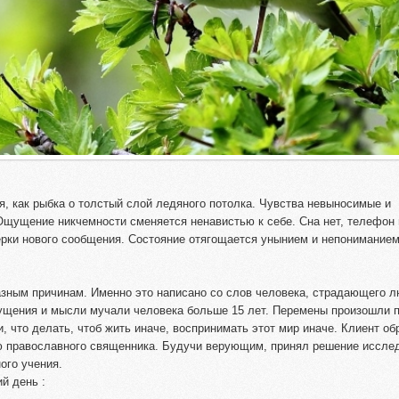
, как рыбка о толстый слой ледяного потолка. Чувства невыносимые и
Ощущение никчемности сменяется ненавистью к себе. Сна нет, телефон 
верки нового сообщения. Состояние отягощается унынием и непониманием
разным причинам. Именно это написано со слов человека, страдающего 
щущения и мысли мучали человека больше 15 лет. Перемены произошли 
 что делать, чтоб жить иначе, воспринимать этот мир иначе. Клиент об
ю православного священника. Будучи верующим, принял решение иссле
ого учения.
й день :