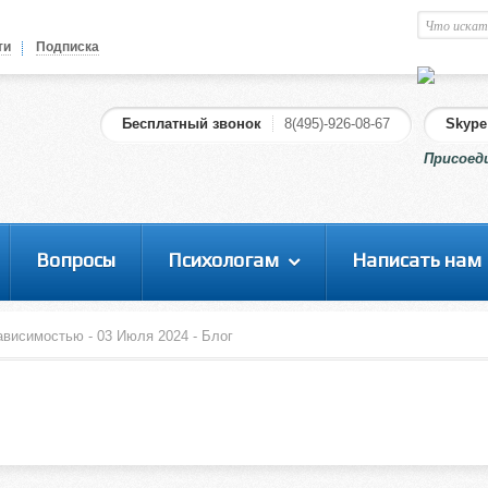
Православный психолог
М
ти
Подписка
Здравствуйте уважаемый
Гость
. Чтобы
пользоваться данной панелью
Бесплатный звонок
8(495)-926-08-67
Skype
управления, вам необходимо
Присоед
авторизоваться на сайте под своим
логином, либо пройти регистрацию.
Вопросы
Психологам
Написать нам
ависимостью - 03 Июля 2024 - Блог