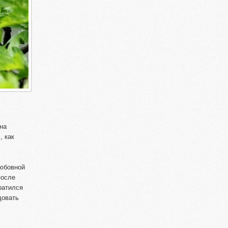
на
, как
любовной
после
ратился
довать