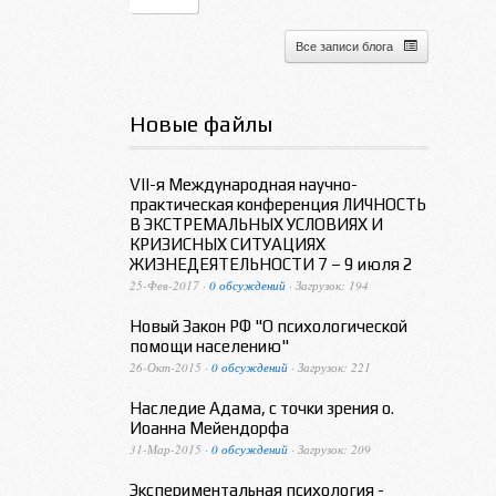
Все записи блога
Новые файлы
VII-я Международная научно-
практическая конференция ЛИЧНОСТЬ
В ЭКСТРЕМАЛЬНЫХ УСЛОВИЯХ И
КРИЗИСНЫХ СИТУАЦИЯХ
ЖИЗНЕДЕЯТЕЛЬНОСТИ 7 – 9 июля 2
25-Фев-2017 ·
0 обсуждений
· Загрузок: 194
Новый Закон РФ "О психологической
помощи населению"
26-Окт-2015 ·
0 обсуждений
· Загрузок: 221
Наследие Адама, с точки зрения о.
Иоанна Мейендорфа
31-Мар-2015 ·
0 обсуждений
· Загрузок: 209
Экспериментальная психология -