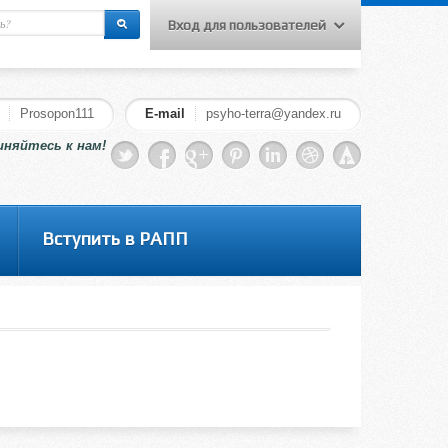
Вход для пользователей
еню для слушателей курсов
Вход на сайт
Prosopon111
E-mail
psyho-terra@yandex.ru
Регистрация
иняйтесь к нам!
Вступить в РАПП