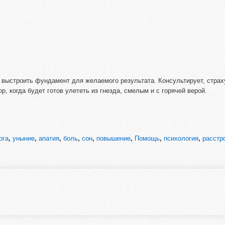
 выстроить фундамент для желаемого результата. Консультирует, страх
пор, когда будет готов улететь из гнезда, смелым и с горячей верой.
ога
,
уныние
,
апатия
,
боль
,
сон
,
повышение
,
Помощь
,
психология
,
расстр