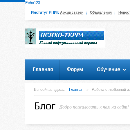
Echo123
Психологам РАПП
Институт РПИК
Архив статей
Объявления
Новос
Уважаемые коллеги!Православные психологи!
Если Вы хотите разместить информацию о
своей деятельности на нашем портале,
пожалуйста, войдите на сайт под своим
логином или зарегистрируйтесь! Это позволит
вам пользоваться всеми функциями нашего
сайта
Главная
Форум
Обучение
Вы сейчас здесь:
Главная
»
Работа с любовной з
Блог
Добро пожаловать к нам на сайт!