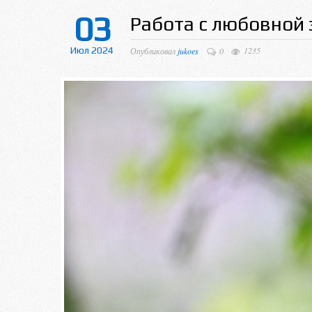
03
Работа с любовной
Июл 2024
1235
Опубликовал
jukoes
0