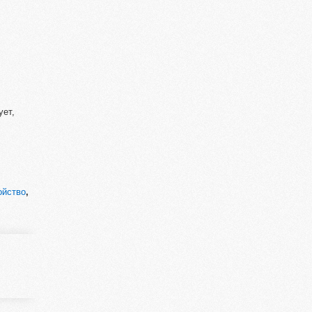
ует,
ойство
,