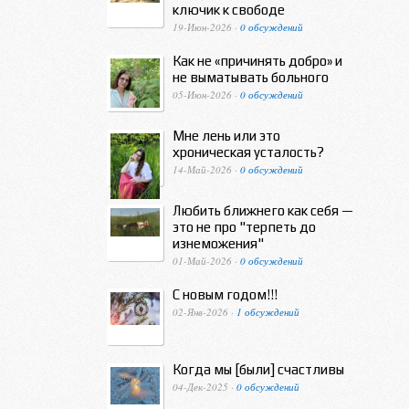
ключик к свободе
19-Июн-2026 ·
0 обсуждений
Как не «причинять добро» и
не выматывать больного
05-Июн-2026 ·
0 обсуждений
Мне лень или это
хроническая усталость?
14-Май-2026 ·
0 обсуждений
Любить ближнего как себя —
это не про "терпеть до
изнеможения"
01-Май-2026 ·
0 обсуждений
С новым годом!!!
02-Янв-2026 ·
1 обсуждений
Когда мы [были] счастливы
04-Дек-2025 ·
0 обсуждений