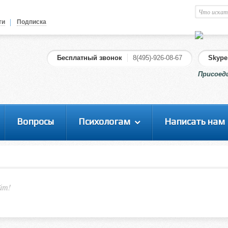
Православный психолог
М
ти
Подписка
Здравствуйте уважаемый
Гость
. Чтобы
пользоваться данной панелью
Бесплатный звонок
8(495)-926-08-67
Skype
управления, вам необходимо
Присоед
авторизоваться на сайте под своим
логином, либо пройти регистрацию.
Вопросы
Психологам
Написать нам
йт!