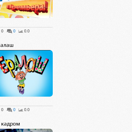
0
0
0.0
ралаш
0
0
0.0
 кадром