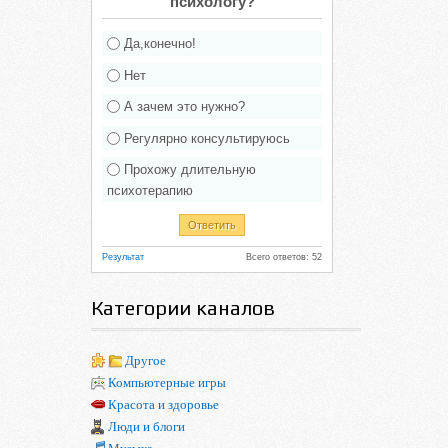
психологу?
Да,конечно!
Нет
А зачем это нужно?
Регулярно консультируюсь
Прохожу длительную
психотерапию
Результат
Всего ответов: 52
Категории каналов
Другое
Компьютерные игры
Красота и здоровье
Люди и блоги