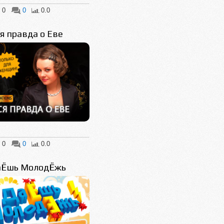
0
0
0.0
я правда о Еве
0
0
0.0
аЁшь МолодЁжь