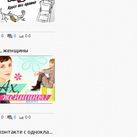
0
0
0.0
х, женщины
0
0
0.0
контакте с однокла...