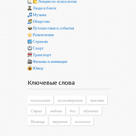
Лекции по психологии
Люди и блоги
Музыка
Общество
Путешествия и события
Развлечения
Сериалы
Спорт
Транспорт
Фильмы и анимация
Юмор
Ключевые слова
психология
психотерапия
чувства
Страх
любовь
бог
обучение
Помощь
терапия
психолог