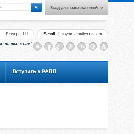
Вход для пользователей
еню для слушателей курсов
Вход на сайт
Prosopon111
E-mail
psyho-terra@yandex.ru
Регистрация
иняйтесь к нам!
Вступить в РАПП