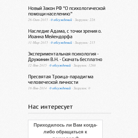
Новый Закон РФ "О психологической
помощи населению"
26-Окт-2015 ·
0 обсуждений
· Загрузок: 228
Наследие Адама, с точки зрения о.
Иоанна Мейендорфа
31-Мар-2015 ·
0 обсуждений
· Загрузок: 215
Экспериментальная психология -
Дружинин В.Н. - Скачать бесплатно
12-Янв-2015 ·
0 обсуждений
· Загрузок: 1268
Пресвятая Троица-парадигма
человеческой личности
18-Янв-2014 ·
0 обсуждений
· Загрузок: 0
Нас интересует
Приходилось ли Вам когда-
либо обращаться к