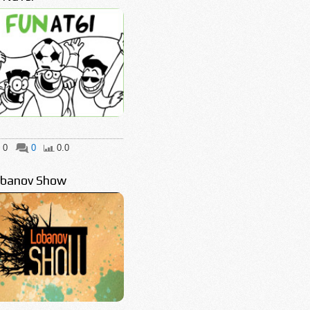
0
0
0.0
banov Show