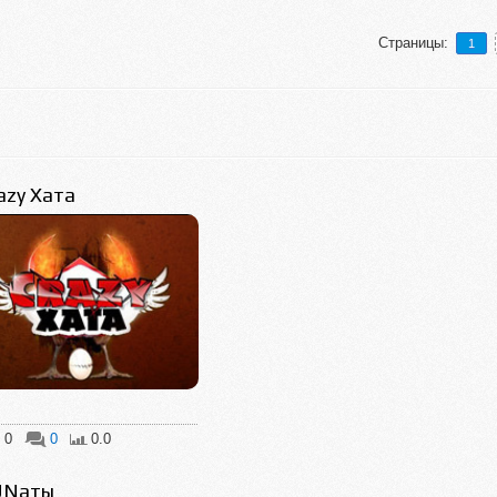
Страницы
:
1
azy Хата
0
0
0.0
UNаты