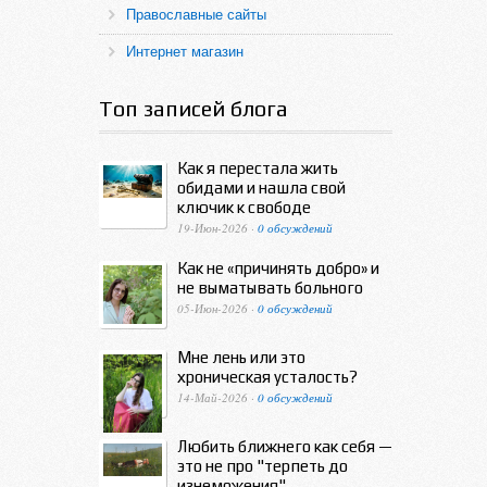
Православные сайты
Интернет магазин
Топ записей блога
Как я перестала жить
обидами и нашла свой
ключик к свободе
19-Июн-2026 ·
0 обсуждений
Как не «причинять добро» и
не выматывать больного
05-Июн-2026 ·
0 обсуждений
Мне лень или это
хроническая усталость?
14-Май-2026 ·
0 обсуждений
Любить ближнего как себя —
это не про "терпеть до
изнеможения"