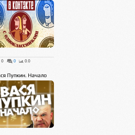
0
0
0.0
ся Пупкин. Начало