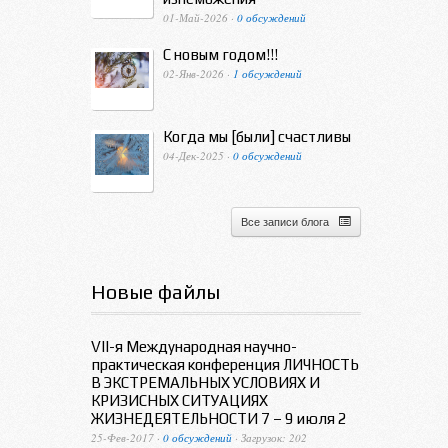
01-Май-2026 ·
0 обсуждений
С новым годом!!!
02-Янв-2026 ·
1 обсуждений
Когда мы [были] счастливы
04-Дек-2025 ·
0 обсуждений
Все записи блога
Новые файлы
VII-я Международная научно-
практическая конференция ЛИЧНОСТЬ
В ЭКСТРЕМАЛЬНЫХ УСЛОВИЯХ И
КРИЗИСНЫХ СИТУАЦИЯХ
ЖИЗНЕДЕЯТЕЛЬНОСТИ 7 – 9 июля 2
25-Фев-2017 ·
0 обсуждений
· Загрузок: 202