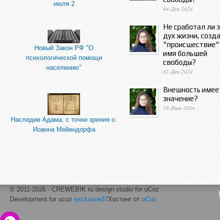
июля 2
04-Дек-2024
Не сработал ли 
дух жизни, созд
"происшествие"
Новый Закон РФ "О
имя большей
психологической помощи
свободы?
населению"
01-Дек-2024
Внешность имее
значение?
19-Июн-2024
Наследие Адама, с точки зрения о.
Иоанна Мейендорфа
© 2011-2026 - CREWEBIK.ru design studio for uCoz
Development for ucoz
exclusive37
Хостинг от
uCoz