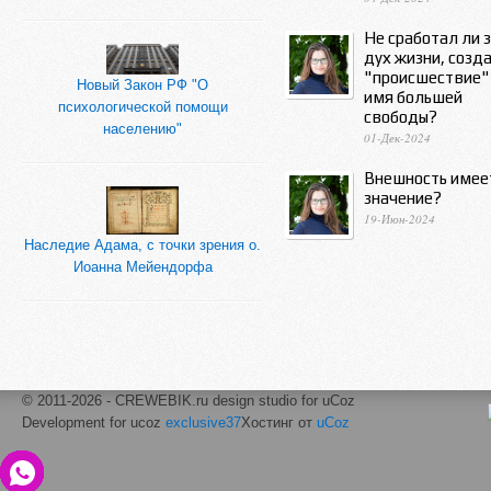
Не сработал ли 
дух жизни, созд
"происшествие"
Новый Закон РФ "О
имя большей
психологической помощи
свободы?
населению"
01-Дек-2024
Внешность имее
значение?
19-Июн-2024
Наследие Адама, с точки зрения о.
Иоанна Мейендорфа
© 2011-2026 - CREWEBIK.ru design studio for uCoz
Development for ucoz
exclusive37
Хостинг от
uCoz