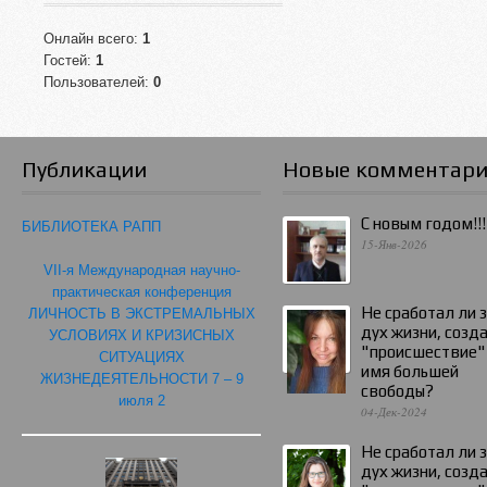
Онлайн всего:
1
Гостей:
1
Пользователей:
0
Публикации
Новые комментар
С новым годом!!!
БИБЛИОТЕКА РАПП
15-Янв-2026
VII-я Международная научно-
практическая конференция
Не сработал ли 
ЛИЧНОСТЬ В ЭКСТРЕМАЛЬНЫХ
дух жизни, созд
УСЛОВИЯХ И КРИЗИСНЫХ
"происшествие"
СИТУАЦИЯХ
имя большей
ЖИЗНЕДЕЯТЕЛЬНОСТИ 7 – 9
свободы?
июля 2
04-Дек-2024
Не сработал ли 
дух жизни, созд