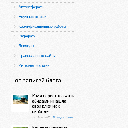
Авторефераты
Научные статьи
Квалификационные работы
Рефераты
Доклады
Православные сайты
Интернет магазин
Топ записей блога
Как я перестала жить
обидами и нашла
свой ключик к
свободе
19-Июн-2026 ·
0 обсуждений
Как не «причинять