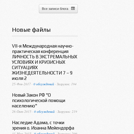
Все записи блога
Новые файлы
VII-я Международная научно-
практическая конференция
ЛИЧНОСТЬ В ЭКСТРЕМАЛЬНЫХ
УСЛОВИЯХ И КРИЗИСНЫХ
СИТУАЦИЯХ
ЖИЗНЕДЕЯТЕЛЬНОСТИ 7 – 9
июля 2
25-Фев-2017 ·
0 обсуждений
· Загрузок: 194
Новый Закон РФ "О
психологической помощи
населению"
26-Окт-2015 ·
0 обсуждений
· Загрузок: 219
Наследие Адама, с точки
зрения о. Иоанна Мейендорфа
31-Мар-2015 ·
0 обсуждений
· Загрузок: 209