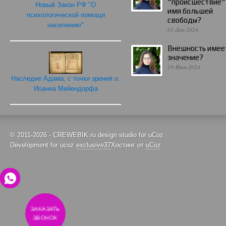
"происшествие"
Новый Закон РФ "О
имя большей
психологической помощи
свободы?
населению"
01-Дек-2024
Внешность имее
значение?
19-Июн-2024
Наследие Адама, с точки зрения о.
Иоанна Мейендорфа
© 2011-2026 - CREWEBIK.ru design studio for uCoz
Development for ucoz
exclusive37
Хостинг от
uCoz