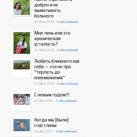
добро» и не
выматывать
больного
05-Июн-2026 ·
0 обсуждений
Мне лень или это
хроническая
усталость?
14-Май-2026 ·
0 обсуждений
Любить ближнего как
себя — это не про
"терпеть до
изнеможения"
01-Май-2026 ·
0 обсуждений
С новым годом!!!
02-Янв-2026 ·
1 обсуждений
Когда мы [были]
счастливы
04-Дек-2025 ·
0 обсуждений