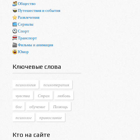
Общество
Путешествия и события
Развлечения
Сериалы
Спорт
Транспорт
Фильмы и анимация
Юмор
Ключевые слова
психология
психотерапия
чувства
Страх
любовь
бог
обучение
Помощь
психолог
православие
Кто на сайте