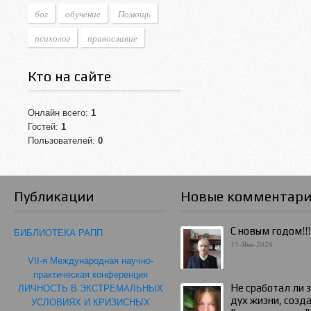
бог
обучение
Помощь
психолог
православие
Кто на сайте
Онлайн всего:
1
Гостей:
1
Пользователей:
0
Публикации
Новые комментар
С новым годом!!!
БИБЛИОТЕКА РАПП
15-Янв-2026
VII-я Международная научно-
практическая конференция
Не сработал ли 
ЛИЧНОСТЬ В ЭКСТРЕМАЛЬНЫХ
дух жизни, созд
УСЛОВИЯХ И КРИЗИСНЫХ