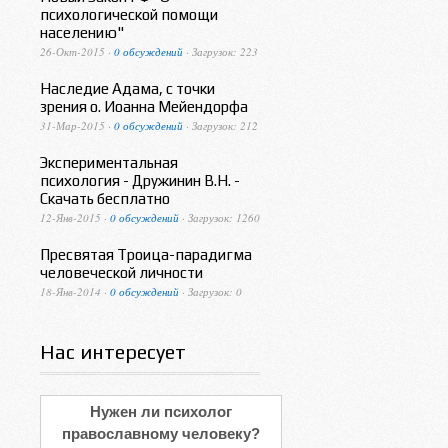
психологической помощи
населению"
26-Окт-2015 ·
0 обсуждений
· Загрузок: 223
Наследие Адама, с точки
зрения о. Иоанна Мейендорфа
31-Мар-2015 ·
0 обсуждений
· Загрузок: 212
Экспериментальная
психология - Дружинин В.Н. -
Скачать бесплатно
12-Янв-2015 ·
0 обсуждений
· Загрузок: 1260
Пресвятая Троица-парадигма
человеческой личности
18-Янв-2014 ·
0 обсуждений
· Загрузок: 0
Нас интересует
Нужен ли психолог
православному человеку?