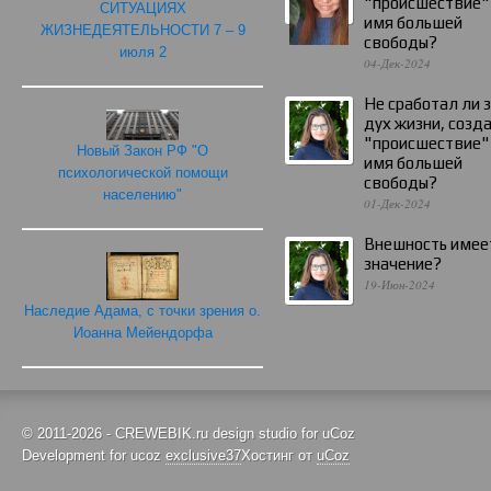
"происшествие"
СИТУАЦИЯХ
имя большей
ЖИЗНЕДЕЯТЕЛЬНОСТИ 7 – 9
свободы?
июля 2
04-Дек-2024
Не сработал ли 
дух жизни, созд
"происшествие"
Новый Закон РФ "О
имя большей
психологической помощи
свободы?
населению"
01-Дек-2024
Внешность имее
значение?
19-Июн-2024
Наследие Адама, с точки зрения о.
Иоанна Мейендорфа
© 2011-2026 - CREWEBIK.ru design studio for uCoz
Development for ucoz
exclusive37
Хостинг от
uCoz