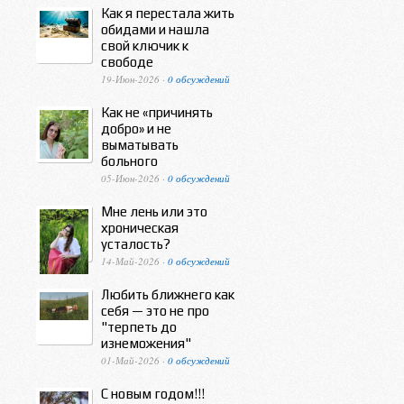
Как я перестала жить
обидами и нашла
свой ключик к
свободе
19-Июн-2026 ·
0 обсуждений
Как не «причинять
добро» и не
выматывать
больного
05-Июн-2026 ·
0 обсуждений
Мне лень или это
хроническая
усталость?
14-Май-2026 ·
0 обсуждений
Любить ближнего как
себя — это не про
"терпеть до
изнеможения"
01-Май-2026 ·
0 обсуждений
С новым годом!!!