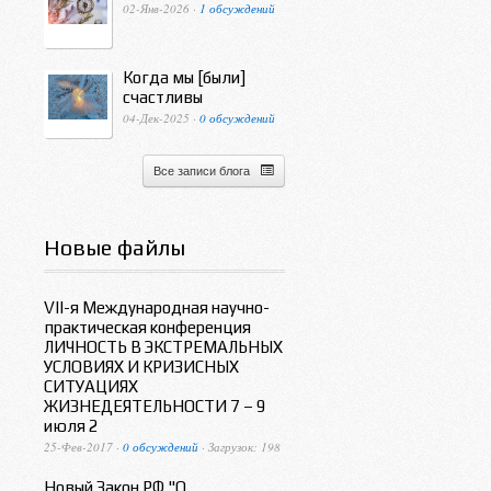
02-Янв-2026 ·
1 обсуждений
Когда мы [были]
счастливы
04-Дек-2025 ·
0 обсуждений
Все записи блога
Новые файлы
VII-я Международная научно-
практическая конференция
ЛИЧНОСТЬ В ЭКСТРЕМАЛЬНЫХ
УСЛОВИЯХ И КРИЗИСНЫХ
СИТУАЦИЯХ
ЖИЗНЕДЕЯТЕЛЬНОСТИ 7 – 9
июля 2
25-Фев-2017 ·
0 обсуждений
· Загрузок: 198
Новый Закон РФ "О