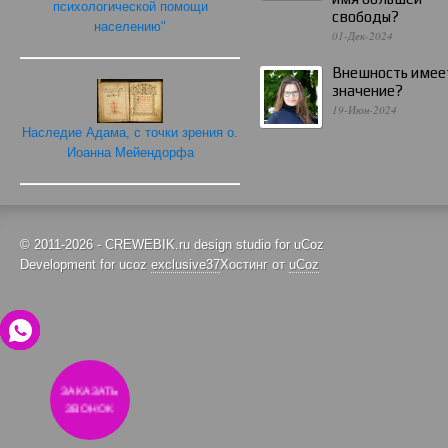
психологической помощи
свободы?
населению"
01-Дек-2024
Внешность имее
значение?
19-Июн-2024
Наследие Адама, с точки зрения о.
Иоанна Мейендорфа
© 2011-2026 - CREWEBIK.ru design studio for uCoz
Development for ucoz
exclusive37
Хостинг от
uCoz