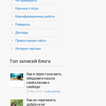
Авторефераты
Научные статьи
Квалификационные работы
Рефераты
Доклады
Православные сайты
Интернет магазин
Топ записей блога
Как я перестала жить
обидами и нашла
свой ключик к
свободе
19-Июн-2026 ·
0 обсуждений
Как не «причинять
добро» и не