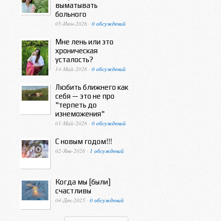
выматывать
больного
05-Июн-2026 ·
0 обсуждений
Мне лень или это
хроническая
усталость?
14-Май-2026 ·
0 обсуждений
Любить ближнего как
себя — это не про
"терпеть до
изнеможения"
01-Май-2026 ·
0 обсуждений
С новым годом!!!
02-Янв-2026 ·
1 обсуждений
Когда мы [были]
счастливы
04-Дек-2025 ·
0 обсуждений