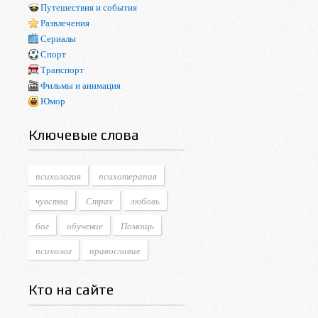
Путешествия и события
Развлечения
Сериалы
Спорт
Транспорт
Фильмы и анимация
Юмор
Ключевые слова
психология
психотерапия
чувства
Страх
любовь
бог
обучение
Помощь
психолог
православие
Кто на сайте