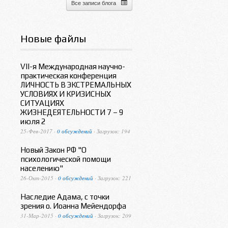
Все записи блога
Новые файлы
VII-я Международная научно-
практическая конференция
ЛИЧНОСТЬ В ЭКСТРЕМАЛЬНЫХ
УСЛОВИЯХ И КРИЗИСНЫХ
СИТУАЦИЯХ
ЖИЗНЕДЕЯТЕЛЬНОСТИ 7 – 9
июля 2
25-Фев-2017 ·
0 обсуждений
· Загрузок: 194
Новый Закон РФ "О
психологической помощи
населению"
26-Окт-2015 ·
0 обсуждений
· Загрузок: 221
Наследие Адама, с точки
зрения о. Иоанна Мейендорфа
31-Мар-2015 ·
0 обсуждений
· Загрузок: 209