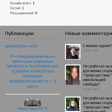
Онлайн всего:
1
Гостей:
1
Пользователей:
0
Публикации
Новые комментар
С новым годом!!!
БИБЛИОТЕКА РАПП
15-Янв-2026
VII-я Международная научно-
практическая конференция
Не сработал ли 
ЛИЧНОСТЬ В ЭКСТРЕМАЛЬНЫХ
дух жизни, созд
УСЛОВИЯХ И КРИЗИСНЫХ
"происшествие"
СИТУАЦИЯХ
имя большей
ЖИЗНЕДЕЯТЕЛЬНОСТИ 7 – 9
свободы?
июля 2
04-Дек-2024
Не сработал ли 
дух жизни, созд
"происшествие"
Новый Закон РФ "О
имя большей