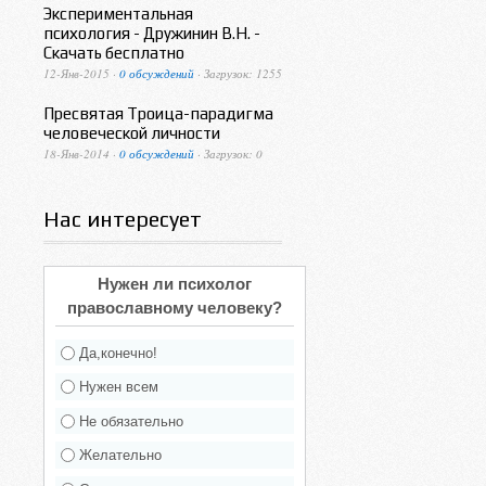
Экспериментальная
психология - Дружинин В.Н. -
Скачать бесплатно
12-Янв-2015 ·
0 обсуждений
· Загрузок: 1255
Пресвятая Троица-парадигма
человеческой личности
18-Янв-2014 ·
0 обсуждений
· Загрузок: 0
Нас интересует
Нужен ли психолог
православному человеку?
Да,конечно!
Нужен всем
Не обязательно
Желательно