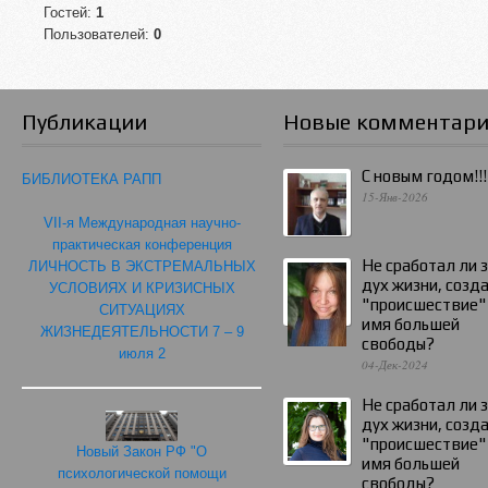
Гостей:
1
Пользователей:
0
Публикации
Новые комментар
С новым годом!!!
БИБЛИОТЕКА РАПП
15-Янв-2026
VII-я Международная научно-
практическая конференция
Не сработал ли 
ЛИЧНОСТЬ В ЭКСТРЕМАЛЬНЫХ
дух жизни, созд
УСЛОВИЯХ И КРИЗИСНЫХ
"происшествие"
СИТУАЦИЯХ
имя большей
ЖИЗНЕДЕЯТЕЛЬНОСТИ 7 – 9
свободы?
июля 2
04-Дек-2024
Не сработал ли 
дух жизни, созд
"происшествие"
Новый Закон РФ "О
имя большей
психологической помощи
свободы?