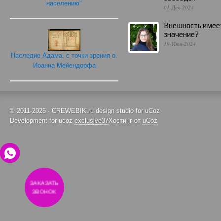
населению"
01-Дек-2024
Внешность имее
значение?
19-Июн-2024
Наследие Адама, с точки зрения о.
Иоанна Мейендорфа
© 2011-2026 - CREWEBIK.ru design studio for uCoz
Development for ucoz
exclusive37
Хостинг от
uCoz