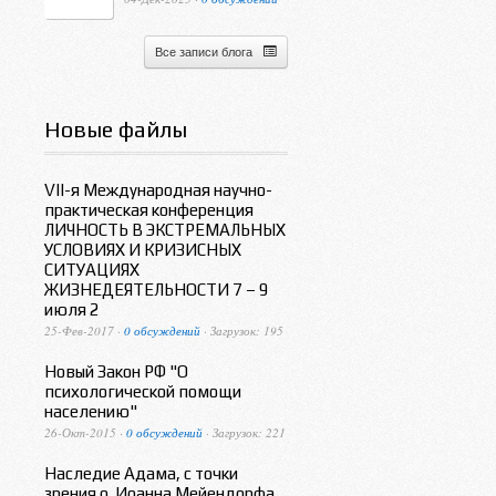
Все записи блога
Новые файлы
VII-я Международная научно-
практическая конференция
ЛИЧНОСТЬ В ЭКСТРЕМАЛЬНЫХ
УСЛОВИЯХ И КРИЗИСНЫХ
СИТУАЦИЯХ
ЖИЗНЕДЕЯТЕЛЬНОСТИ 7 – 9
июля 2
25-Фев-2017 ·
0 обсуждений
· Загрузок: 195
Новый Закон РФ "О
психологической помощи
населению"
26-Окт-2015 ·
0 обсуждений
· Загрузок: 221
Наследие Адама, с точки
зрения о. Иоанна Мейендорфа