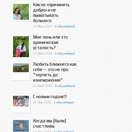
Как не «причинять
добро» и не
выматывать
больного
05-Июн-2026 ·
0 обсуждений
Мне лень или это
хроническая
усталость?
14-Май-2026 ·
0 обсуждений
Любить ближнего как
себя — это не про
"терпеть до
изнеможения"
01-Май-2026 ·
0 обсуждений
С новым годом!!!
02-Янв-2026 ·
1 обсуждений
Когда мы [были]
счастливы
04-Дек-2025 ·
0 обсуждений