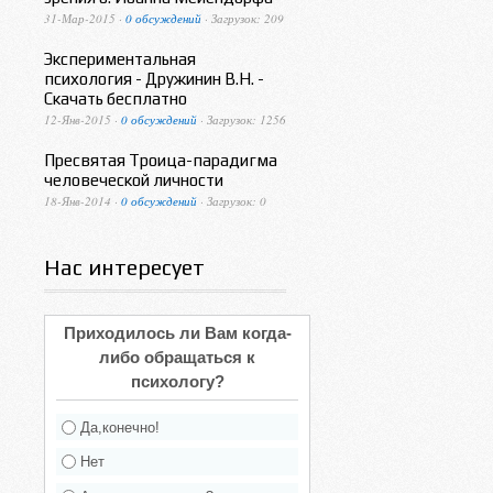
31-Мар-2015 ·
0 обсуждений
· Загрузок: 209
Экспериментальная
психология - Дружинин В.Н. -
Скачать бесплатно
12-Янв-2015 ·
0 обсуждений
· Загрузок: 1256
Пресвятая Троица-парадигма
человеческой личности
18-Янв-2014 ·
0 обсуждений
· Загрузок: 0
Нас интересует
Приходилось ли Вам когда-
либо обращаться к
психологу?
Да,конечно!
Нет