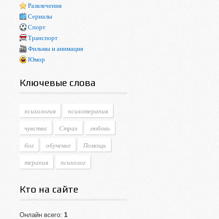
Развлечения
Сериалы
Спорт
Транспорт
Фильмы и анимация
Юмор
Ключевые слова
психология
психотерапия
чувства
Страх
любовь
бог
обучение
Помощь
терапия
психолог
Кто на сайте
Онлайн всего:
1