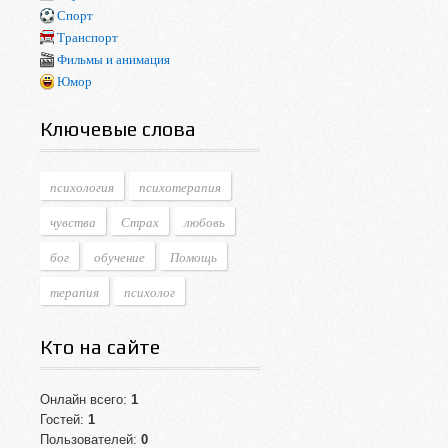
Спорт
Транспорт
Фильмы и анимация
Юмор
Ключевые слова
психология
психотерапия
чувства
Страх
любовь
бог
обучение
Помощь
терапия
психолог
Кто на сайте
Онлайн всего:
1
Гостей:
1
Пользователей:
0