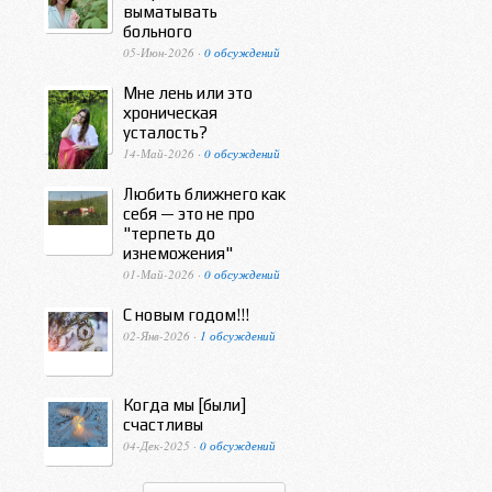
выматывать
больного
05-Июн-2026 ·
0 обсуждений
Мне лень или это
хроническая
усталость?
14-Май-2026 ·
0 обсуждений
Любить ближнего как
себя — это не про
"терпеть до
изнеможения"
01-Май-2026 ·
0 обсуждений
С новым годом!!!
02-Янв-2026 ·
1 обсуждений
Когда мы [были]
счастливы
04-Дек-2025 ·
0 обсуждений