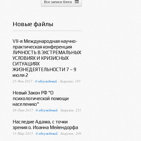
Все записи блога
Новые файлы
VII-я Международная научно-
практическая конференция
ЛИЧНОСТЬ В ЭКСТРЕМАЛЬНЫХ
УСЛОВИЯХ И КРИЗИСНЫХ
СИТУАЦИЯХ
ЖИЗНЕДЕЯТЕЛЬНОСТИ 7 – 9
июля 2
25-Фев-2017 ·
0 обсуждений
· Загрузок: 195
Новый Закон РФ "О
психологической помощи
населению"
26-Окт-2015 ·
0 обсуждений
· Загрузок: 221
Наследие Адама, с точки
зрения о. Иоанна Мейендорфа
31-Мар-2015 ·
0 обсуждений
· Загрузок: 209