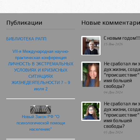
Публикации
Новые комментар
С новым годом!!!
БИБЛИОТЕКА РАПП
15-Янв-2026
VII-я Международная научно-
практическая конференция
Не сработал ли 
ЛИЧНОСТЬ В ЭКСТРЕМАЛЬНЫХ
дух жизни, созд
УСЛОВИЯХ И КРИЗИСНЫХ
"происшествие"
СИТУАЦИЯХ
имя большей
ЖИЗНЕДЕЯТЕЛЬНОСТИ 7 – 9
свободы?
июля 2
04-Дек-2024
Не сработал ли 
дух жизни, созд
"происшествие"
Новый Закон РФ "О
имя большей
психологической помощи
свободы?
населению"
01-Дек-2024