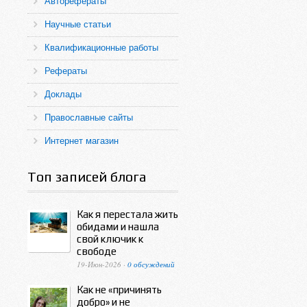
Авторефераты
Научные статьи
Квалификационные работы
Рефераты
Доклады
Православные сайты
Интернет магазин
Топ записей блога
Как я перестала жить
обидами и нашла
свой ключик к
свободе
19-Июн-2026 ·
0 обсуждений
Как не «причинять
добро» и не