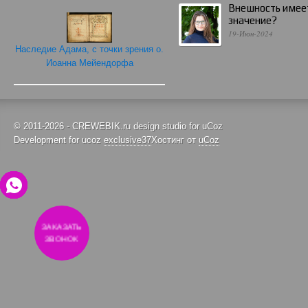
Внешность имее
значение?
19-Июн-2024
Наследие Адама, с точки зрения о.
Иоанна Мейендорфа
© 2011-2026 - CREWEBIK.ru design studio for uCoz
Development for ucoz
exclusive37
Хостинг от
uCoz
ЗАКАЗАТЬ
ЗВОНОК