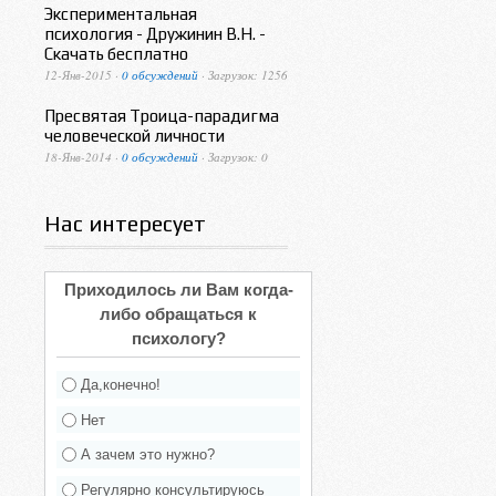
Экспериментальная
психология - Дружинин В.Н. -
Скачать бесплатно
12-Янв-2015 ·
0 обсуждений
· Загрузок: 1256
Пресвятая Троица-парадигма
человеческой личности
18-Янв-2014 ·
0 обсуждений
· Загрузок: 0
Нас интересует
Приходилось ли Вам когда-
либо обращаться к
психологу?
Да,конечно!
Нет
А зачем это нужно?
Регулярно консультируюсь