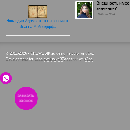
Внешность имее
значение?
19-Июн-2024
Наследие Адама, с точки зрения о.
Иоанна Мейендорфа
© 2011-2026 - CREWEBIK.ru design studio for uCoz
Development for ucoz
exclusive37
Хостинг от
uCoz