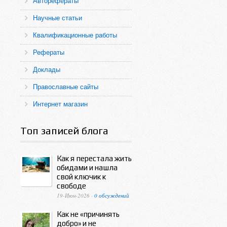
Авторефераты
Научные статьи
Квалификационные работы
Рефераты
Доклады
Православные сайты
Интернет магазин
Топ записей блога
Как я перестала жить
обидами и нашла
свой ключик к
свободе
19-Июн-2026 ·
0 обсуждений
Как не «причинять
добро» и не