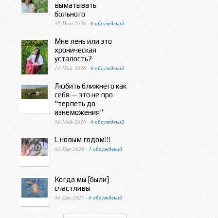
выматывать
больного
05-Июн-2026 ·
0 обсуждений
Мне лень или это
хроническая
усталость?
14-Май-2026 ·
0 обсуждений
Любить ближнего как
себя — это не про
"терпеть до
изнеможения"
01-Май-2026 ·
0 обсуждений
С новым годом!!!
02-Янв-2026 ·
1 обсуждений
Когда мы [были]
счастливы
04-Дек-2025 ·
0 обсуждений