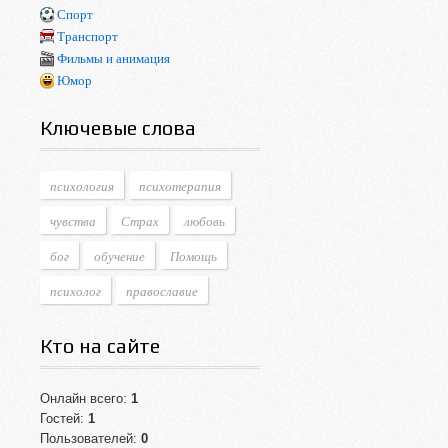
Спорт
Транспорт
Фильмы и анимация
Юмор
Ключевые слова
психология
психотерапия
чувства
Страх
любовь
бог
обучение
Помощь
психолог
православие
Кто на сайте
Онлайн всего:
1
Гостей:
1
Пользователей:
0