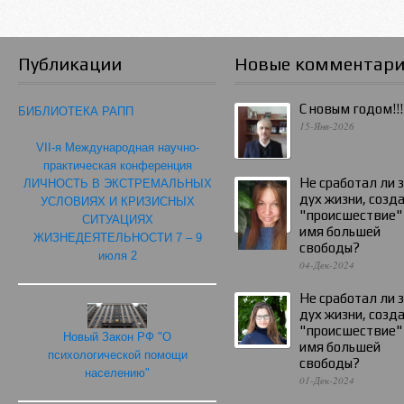
Публикации
Новые комментар
С новым годом!!!
БИБЛИОТЕКА РАПП
15-Янв-2026
VII-я Международная научно-
практическая конференция
Не сработал ли 
ЛИЧНОСТЬ В ЭКСТРЕМАЛЬНЫХ
дух жизни, созд
УСЛОВИЯХ И КРИЗИСНЫХ
"происшествие"
СИТУАЦИЯХ
имя большей
ЖИЗНЕДЕЯТЕЛЬНОСТИ 7 – 9
свободы?
июля 2
04-Дек-2024
Не сработал ли 
дух жизни, созд
"происшествие"
Новый Закон РФ "О
имя большей
психологической помощи
свободы?
населению"
01-Дек-2024