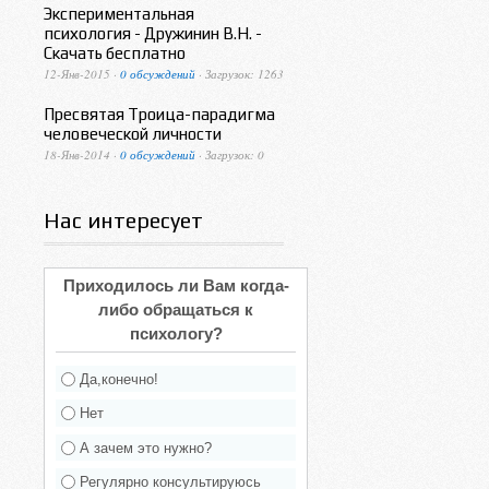
Экспериментальная
психология - Дружинин В.Н. -
Скачать бесплатно
12-Янв-2015 ·
0 обсуждений
· Загрузок: 1263
Пресвятая Троица-парадигма
человеческой личности
18-Янв-2014 ·
0 обсуждений
· Загрузок: 0
Нас интересует
Приходилось ли Вам когда-
либо обращаться к
психологу?
Да,конечно!
Нет
А зачем это нужно?
Регулярно консультируюсь