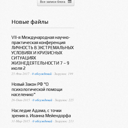
Все записи блога
Новые файлы
VII-я Международная научно-
практическая конференция
ЛИЧНОСТЬ В ЭКСТРЕМАЛЬНЫХ
УСЛОВИЯХ И КРИЗИСНЫХ
СИТУАЦИЯХ
ЖИЗНЕДЕЯТЕЛЬНОСТИ 7 – 9
июля 2
25-Фев-2017 ·
0 обсуждений
· Загрузок: 199
Новый Закон РФ "О
психологической помощи
населению"
26-Окт-2015 ·
0 обсуждений
· Загрузок: 225
Наследие Адама, с точки
зрения о. Иоанна Мейендорфа
31-Мар-2015 ·
0 обсуждений
· Загрузок: 213