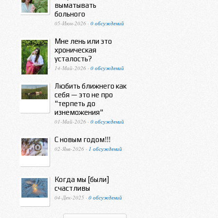
выматывать
больного
05-Июн-2026 ·
0 обсуждений
Мне лень или это
хроническая
усталость?
14-Май-2026 ·
0 обсуждений
Любить ближнего как
себя — это не про
"терпеть до
изнеможения"
01-Май-2026 ·
0 обсуждений
С новым годом!!!
02-Янв-2026 ·
1 обсуждений
Когда мы [были]
счастливы
04-Дек-2025 ·
0 обсуждений