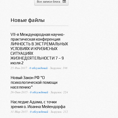
Все записи блога
Новые файлы
VII-я Международная научно-
практическая конференция
ЛИЧНОСТЬ В ЭКСТРЕМАЛЬНЫХ
УСЛОВИЯХ И КРИЗИСНЫХ
СИТУАЦИЯХ
ЖИЗНЕДЕЯТЕЛЬНОСТИ 7 – 9
июля 2
25-Фев-2017 ·
0 обсуждений
· Загрузок: 198
Новый Закон РФ "О
психологической помощи
населению"
26-Окт-2015 ·
0 обсуждений
· Загрузок: 224
Наследие Адама, с точки
зрения о. Иоанна Мейендорфа
31-Мар-2015 ·
0 обсуждений
· Загрузок: 212