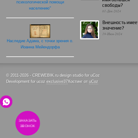
психологической помощи
свободы?
населению"
01-Дек-2024
Внешность имее
значение?
19-Июн-2024
Наследие Адама, с точки зрения о.
Иоанна Мейендорфа
© 2011-2026 - CREWEBIK.ru design studio for uCoz
Development for ucoz
exclusive37
Хостинг от
uCoz