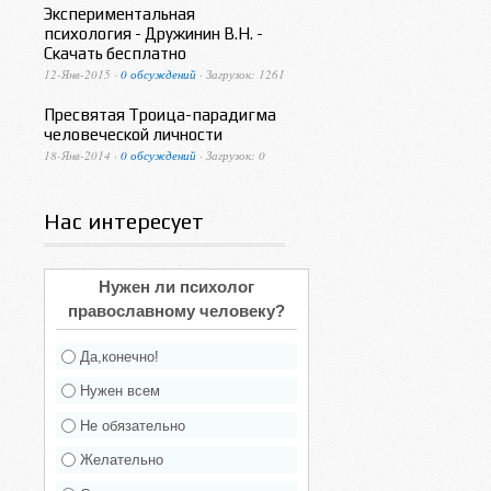
Экспериментальная
психология - Дружинин В.Н. -
Скачать бесплатно
12-Янв-2015 ·
0 обсуждений
· Загрузок: 1261
Пресвятая Троица-парадигма
человеческой личности
18-Янв-2014 ·
0 обсуждений
· Загрузок: 0
Нас интересует
Нужен ли психолог
православному человеку?
Да,конечно!
Нужен всем
Не обязательно
Желательно