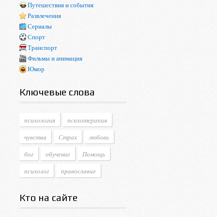
Путешествия и события
Развлечения
Сериалы
Спорт
Транспорт
Фильмы и анимация
Юмор
Ключевые слова
психология
психотерапия
чувства
Страх
любовь
бог
обучение
Помощь
психолог
православие
Кто на сайте