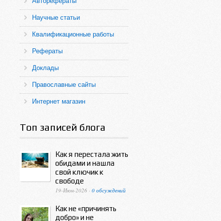
Авторефераты
Научные статьи
Квалификационные работы
Рефераты
Доклады
Православные сайты
Интернет магазин
Топ записей блога
Как я перестала жить
обидами и нашла
свой ключик к
свободе
19-Июн-2026 ·
0 обсуждений
Как не «причинять
добро» и не