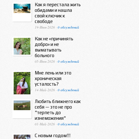
Как я перестала жить
обидами и нашла
свой ключик к
свободе
19-Июн-2026 ·
0 обсуждений
Как не «причинять
добро» и не
выматывать
больного
05-Июн-2026 ·
0 обсуждений
Мне лень или это
хроническая
усталость?
14-Май-2026 ·
0 обсуждений
Любить ближнего как
себя — это не про
"терпеть до
изнеможения"
01-Май-2026 ·
0 обсуждений
С новым годом!!!