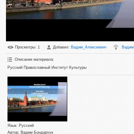
Просмотры
: 1
Добавил
:
Вадим_Алексеевич
Вадим
Описание материала
:
Русский Православный Институт Культуры
Язык
: Русский
Автор
: Вадим Бондарчук