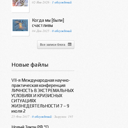
02-Янв-2026 ·
1 обсуждений
Когда мы [были]
счастливы
04-Дек-2025 ·
0 обсуждений
Все записи блога
Новые файлы
VII-я Международная научно-
практическая конференция
ЛИЧНОСТЬ В ЭКСТРЕМАЛЬНЫХ
УСЛОВИЯХ И КРИЗИСНЫХ
СИТУАЦИЯХ
ЖИЗНЕДЕЯТЕЛЬНОСТИ 7 – 9
июля 2
25-Фев-2017 ·
0 обсуждений
· Загрузок: 195
Новый Закон РФ "О