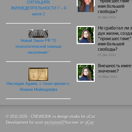
"происшествие"
СИТУАЦИЯХ
имя большей
ЖИЗНЕДЕЯТЕЛЬНОСТИ 7 – 9
свободы?
июля 2
04-Дек-2024
Не сработал ли 
дух жизни, созд
"происшествие"
Новый Закон РФ "О
имя большей
психологической помощи
свободы?
населению"
01-Дек-2024
Внешность имее
значение?
19-Июн-2024
Наследие Адама, с точки зрения о.
Иоанна Мейендорфа
© 2011-2026 - CREWEBIK.ru design studio for uCoz
Development for ucoz
exclusive37
Хостинг от
uCoz