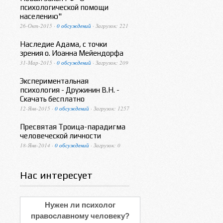
психологической помощи
населению"
26-Окт-2015 ·
0 обсуждений
· Загрузок: 221
Наследие Адама, с точки
зрения о. Иоанна Мейендорфа
31-Мар-2015 ·
0 обсуждений
· Загрузок: 209
Экспериментальная
психология - Дружинин В.Н. -
Скачать бесплатно
12-Янв-2015 ·
0 обсуждений
· Загрузок: 1257
Пресвятая Троица-парадигма
человеческой личности
18-Янв-2014 ·
0 обсуждений
· Загрузок: 0
Нас интересует
Нужен ли психолог
православному человеку?