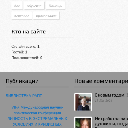
бог
обучение
Помощь
психолог
православие
Кто на сайте
Онлайн всего:
1
Гостей:
1
Пользователей:
0
Публикации
Новые комментар
С новым годом!!!
БИБЛИОТЕКА РАПП
15-Янв-2026
VII-я Международная научно-
практическая конференция
Не сработал ли 
ЛИЧНОСТЬ В ЭКСТРЕМАЛЬНЫХ
дух жизни, созд
УСЛОВИЯХ И КРИЗИСНЫХ