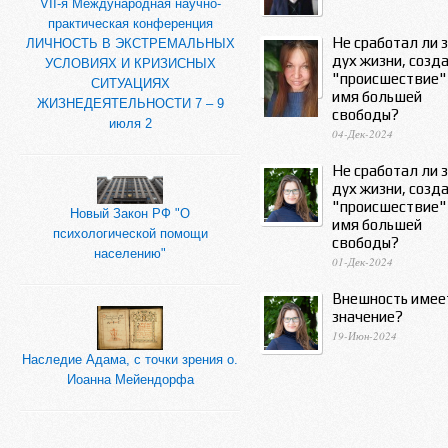
VII-я Международная научно-
практическая конференция
Не сработал ли 
ЛИЧНОСТЬ В ЭКСТРЕМАЛЬНЫХ
дух жизни, созд
УСЛОВИЯХ И КРИЗИСНЫХ
"происшествие"
СИТУАЦИЯХ
имя большей
ЖИЗНЕДЕЯТЕЛЬНОСТИ 7 – 9
свободы?
июля 2
04-Дек-2024
Не сработал ли 
дух жизни, созд
"происшествие"
Новый Закон РФ "О
имя большей
психологической помощи
свободы?
населению"
01-Дек-2024
Внешность имее
значение?
19-Июн-2024
Наследие Адама, с точки зрения о.
Иоанна Мейендорфа