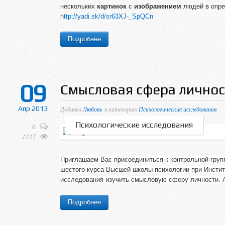
нескольких
картинок
с
изображением
людей в опр
http://yadi.sk/d/sr63XJ-_SpQCn
Подробнее
09
Смысловая сфера лично
Апр 2013
Добавил
Любовь
в категорию
Психологические исследования
Психологические исследования
0
1727
Приглашаем Вас присоединиться к контрольной груп
шестого курса Высшей школы психологии при Инстит
исследования изучить смысловую сферу личности.
А
Подробнее