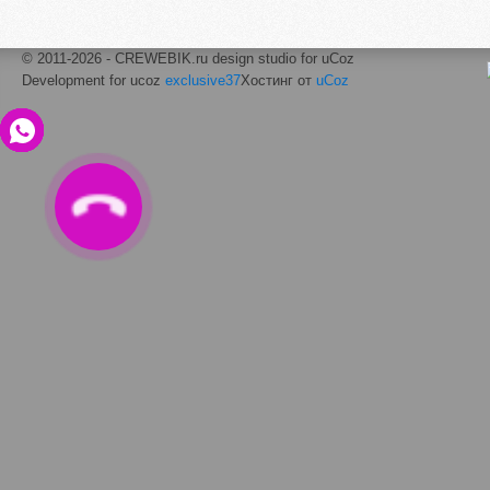
© 2011-2026 - CREWEBIK.ru design studio for uCoz
Development for ucoz
exclusive37
Хостинг от
uCoz